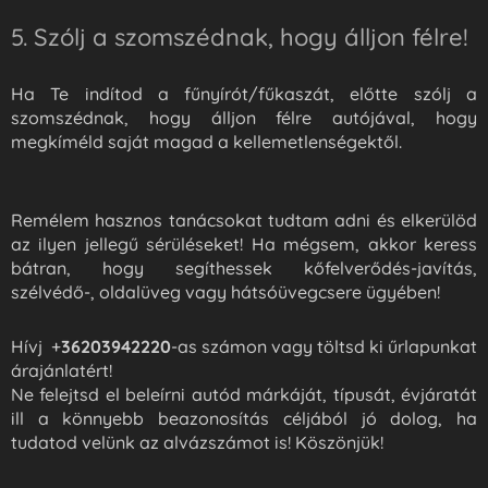
5. Szólj a szomszédnak, hogy álljon félre!
Ha Te indítod a fűnyírót/fűkaszát, előtte szólj a
szomszédnak, hogy álljon félre autójával, hogy
megkíméld saját magad a kellemetlenségektől.
Remélem hasznos tanácsokat tudtam adni és elkerülöd
az ilyen jellegű sérüléseket! Ha mégsem, akkor keress
bátran, hogy segíthessek kőfelverődés-javítás,
szélvédő-, oldalüveg vagy hátsóüvegcsere ügyében!
Hívj +
36203942220
-as számon vagy töltsd ki űrlapunkat
árajánlatért!
Ne felejtsd el beleírni autód márkáját, típusát, évjáratát
ill a könnyebb beazonosítás céljából jó dolog, ha
tudatod velünk az alvázszámot is! Köszönjük!