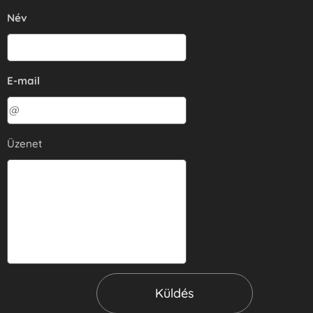
Név
E-mail
Üzenet
Küldés