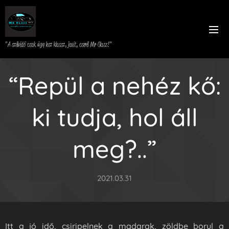
"A szélvédő csak úgy lesz klassz, javít, cserél Mr Glass!"
“Repül a nehéz kő:
ki tudja, hol áll
meg?..”
2021.03.31
Itt a jó idő, csiripelnek a madarak, zöldbe borul a