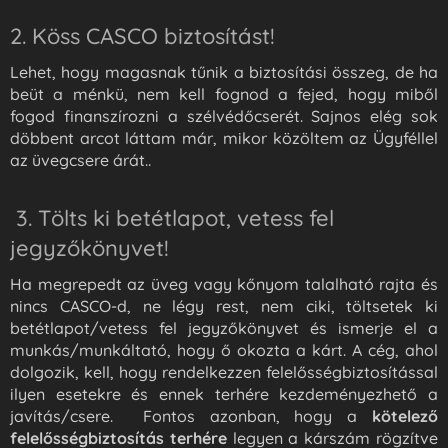
2. Köss CASCO biztosítást!
Lehet, hogy magasnak tűnik a biztosítási összeg, de ha
beüt a ménkü, nem kell fognod a fejed, hogy miből
fogod finanszírozni a szélvédőcserét. Sajnos elég sok
döbbent arcot láttam már, mikor közöltem az Ügyféllel
az üvegcsere árát..
3. Tölts ki betétlapot, vetess fel
jegyzőkönyvet!
Ha megrepedt az üveg vagy kőnyom talalható rajta és
nincs CASCO-d, ne légy rest, nem ciki, töltsetek ki
betétlapot/vetess fel jegyzőkönyvet és ismerje el a
munkás/munkáltató, hogy ő okozta a kárt. A cég, ahol
dolgozik, kell, hogy rendelkezzen felelősségbiztosítással
ilyen esetekre és ennek terhére kezdeményezhető a
javítás/csere. Fontos azonban, hogy a
kötelező
felelősségbiztosítás terhére
legyen a kárszám rögzítve