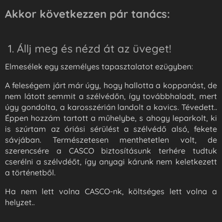
Akkor következzen pár tanács:
1. Állj meg és nézd át az üveget!
Elmesélek egy személyes tapasztalatot ezügyben:
A feleségem járt már úgy, hogy hallotta a koppanást, de
nem látott semmit a szélvédőn, így továbbhaladt, mert
úgy gondolta, a karosszérián landolt a kavics. Tévedett..
Éppen hozzám tartott a műhelybe, s ahogy leparkolt, ki
is szúrtam az óriási sérülést a szélvédő alsó, fekete
sávjában. Természetesen menthetetlen volt, de
szerencsére a CASCO biztosításunk terhére tudtuk
cserélni a szélvdéőt, így anyagi kárunk nem keletkezett
a történetből.
Ha nem lett volna CASCO-nk, költséges lett volna a
helyzet..