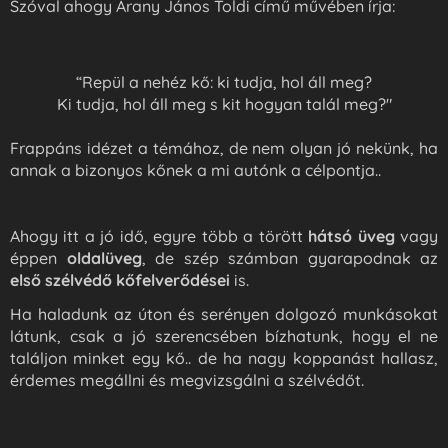
Szóval ahogy Arany János Toldi című művében írja:
“Repül a nehéz kő: ki tudja, hol áll meg?
Ki tudja, hol áll meg s kit hogyan talál meg?"
Frappáns idézet a témához, de nem olyan jó nekünk, ha
annak a bizonyos kőnek a mi autónk a célpontja..
Ahogy itt a jó idő, egyre több a törött
hátsó üveg
vagy
éppen
oldalüveg
, de szép számban gyarapodnak az
első szélvédő
kőfelverődései
is.
Ha haladunk az úton és serényen dolgozó munkásokat
látunk, csak a jó szerencsében bízhatunk, hogy el ne
találjon minket egy kő.. de ha nagy koppanást hallasz,
érdemes megállni és megvizsgálni a szélvédőt.