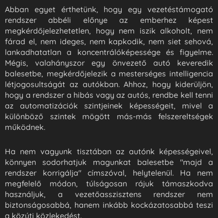
Abban egyet érthetünk, hogy egy vezetéstámogató
rendszer abbéli előnye az emberhez képest
megkérdőjelezhetetlen, hogy nem iszik alkoholt, nem
fárad el, nem ideges, nem kapkodik, nem siet sehová,
lankadhatatlan a koncentrálóképessége és figyelme.
Mégis, valahányszor egy önvezető autó keveredik
balesetbe, megkérdőjelezik a mesterséges intelligencia
létjogosultságát az autókban. Ahhoz, hogy kiderüljön,
hogy a rendszer a hibás vagy az autós, rendbe kell tenni
az automatizációk szintjeinek képességeit, mivel a
különböző szintek mögött más-más felszereltségek
működnek.
Ha nem vagyunk tisztában az autónk képességeivel,
könnyen sodorhatjuk magunkat balesetbe "majd a
rendszer korrigálja" címszóval, helytelenül. Ha nem
megfelelő módon, túlságosan rájuk támaszkodva
használjuk, a vezetőasszisztens rendszer nem
biztonságosabbá, hanem inkább kockázatosabbá teszi
a közúti közlekedést.