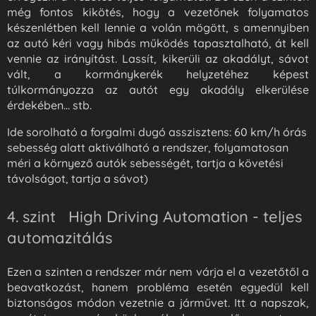
még fontos kikötés, hogy a vezetőnek folyamatos
készenlétben kell lennie a volán mögött, s amennyiben
az autó kéri vagy hibás működés tapasztalható, át kell
vennie az irányítást. Lassít, kikerüli az akadályt, sávot
vált, a kormánykerék helyzetéhez képest
túlkormányozza az autót egy akadály elkerülése
érdekében... stb.
Ide sorolható a forgalmi dugó asszisztens: 60 km/h órás
sebesség alatt aktiválható a rendszer, folyamatosan
méri a környező autók sebességét, tartja a követési
távolságot, tartja a sávot)
4. szint High Driving Automation - teljes
automazitálás
Ezen a szinten a rendszer már nem várja el a vezetőtől a
beavatkozást, hanem probléma esetén egyedül kell
biztonságos módon vezetnie a járművet. Itt a napszak,