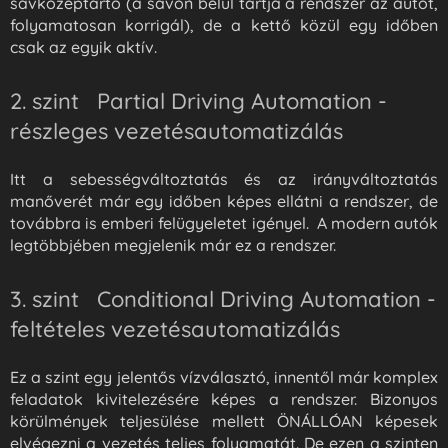
sávközéptartó (a sávon belül tartja a rendszer az autót,
folyamatosan korrigál), de a kettő közül egy időben
csak az egyik aktív.
2. szint Partial Driving Automation -
részleges vezetésautomatizálás
Itt a sebességváltoztatás és az irányváltoztatás
manőverét már egy időben képes ellátni a rendszer, de
továbbra is emberi felügyeletet igényel. A modern autók
legtöbbjében megjelenik már ez a rendszer.
3. szint Conditional Driving Automation -
feltételes vezetésautomatizálás
Ez a szint egy jelentős vízválasztó, innentől már komplex
feladatok kivitelezésére képes a rendszer. Bizonyos
körülmények teljesülése mellett ÖNÁLLÓAN képesek
elvégezni a vezetés teljes folyamatát. De ezen a szinten