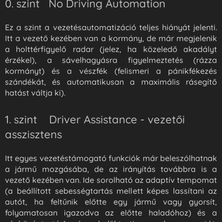
0. szint No Driving Automation
Ez a szint a vezetésautomatizáció teljes hiányát jelenti.
Itt a vezető kezében van a kormány, de már megjelenik
a holttérfigyelő radar (jelez, ha közeledő akadályt
érzékel), a sávelhagyásra figyelmeztetés (rázza
kormányt) és a vészfék (felismeri a pánikfékezés
szándékát, és automatikusan a maximális rásegítő
hatást váltja ki).
1. szint Driver Assistance - vezetői
asszisztens
Itt egyes vezetéstámogató funkciók már beleszólhatnak
a jármű mozgásába, de az irányítás továbbra is a
vezető kezében van. Ide sorolható az adaptív tempomat
(a beállított sebességtartás mellett képes lassítani az
autót, ha feltűnik előtte egy jármű vagy gyorsít,
folyamatosan igazodva az előtte haladóhoz) és a