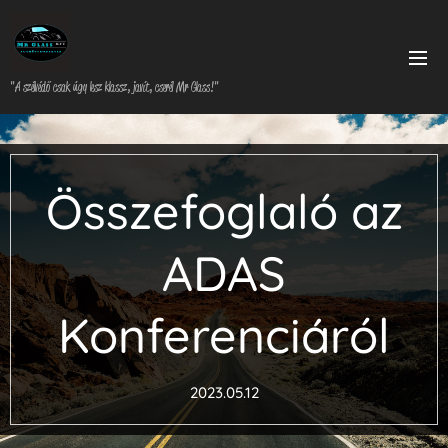
"A szélvédő csak úgy lesz klassz, javít, cserél Mr Glass!"
Összefoglaló az
ADAS
Konferenciáról
2023.05.12